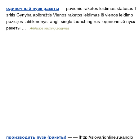
одиночный пуск ракеты
— pavienis raketos leidimas statusas T
sritis Gynyba apibrėžtis Vienos raketos leidimas iš vienos leidimo
pozicijos. atitikmenys: angl. single launching rus. одиночный пуск
ракеты …
Artilerijos terminų žodynas
производить пуск (ракеты)
— — [http://slovarionline.ru/anglo