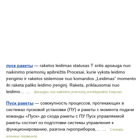
пуск ракеты
— raketos leidimas statusas T sritis apsauga nuo
naikinimo priemonių apibrėžtis Procesai, kurie vyksta leidimo
įrenginio ir raketos sistemose nuo komandos „Leidimas” momento
iki raketa paliks leidimo įrenginį. Raketa, priklausomai nuo
leidimo… …
Apsaugos nuo naikinimo priemonių enciklopedinis žodynas
Пуск ракеты
— совокупность процессов, протекающих в
системах пусковой установки (ПУ) и ракеты с момента подачи
команды «Пуск» до схода ракеты с ПУ Пуск управляемой
ракеты состоит нз подготовки системы управления к
функционированию, разгона гнроприборов,… …
Словарь
военных терминов