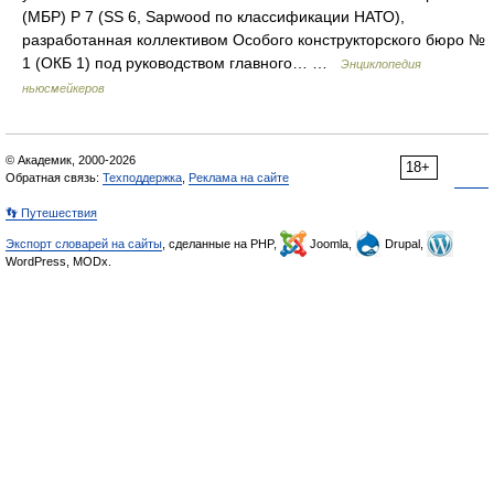
(МБР) Р 7 (SS 6, Sapwood по классификации НАТО),
разработанная коллективом Особого конструкторского бюро №
1 (ОКБ 1) под руководством главного… …
Энциклопедия
ньюсмейкеров
© Академик, 2000-2026
18+
Обратная связь:
Техподдержка
,
Реклама на сайте
👣 Путешествия
Экспорт словарей на сайты
, сделанные на PHP,
Joomla,
Drupal,
WordPress, MODx.