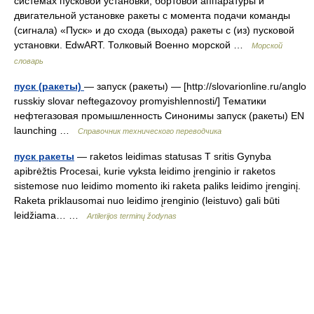
системах пусковой установки, бортовой аппаратуры и
двигательной установке ракеты с момента подачи команды
(сигнала) «Пуск» и до схода (выхода) ракеты с (из) пусковой
установки. EdwART. Толковый Военно морской …
Морской
словарь
пуск (ракеты)
— запуск (ракеты) — [http://slovarionline.ru/anglo
russkiy slovar neftegazovoy promyishlennosti/] Тематики
нефтегазовая промышленность Синонимы запуск (ракеты) EN
launching …
Справочник технического переводчика
пуск ракеты
— raketos leidimas statusas T sritis Gynyba
apibrėžtis Procesai, kurie vyksta leidimo įrenginio ir raketos
sistemose nuo leidimo momento iki raketa paliks leidimo įrenginį.
Raketa priklausomai nuo leidimo įrenginio (leistuvo) gali būti
leidžiama… …
Artilerijos terminų žodynas