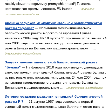
russkiy slovar neftegazovoy promyishlennosti/] Тематики
нефтегазовая промышленность EN launch …
Справочник
технического переводчика
Хроника запусков межконтинентальной баллистической
ракеты "Булава"
— Испытания межконтинентальной
баллистической ракеты морского базирования Булава
начались в 2004 году. Из 18 пусков 11 признаны успешными. 24
мая 2004 года при испытании твердотопливного двигателя
ракеты Булава на Воткинском машиностроительном… …
Энциклопедия ньюсмейкеров
Запуски межконтинентальной баллистической ракеты
"Булава"
— На февраль 2010 года произведено двенадцать
запусков межконтинентальной баллистической ракеты Булава ,
из них только пять признаны успешными. 24 мая 2004 года при
испытании твердотопливного двигателя ракеты Булава на
Воткинском машиностроительном …
Энциклопедия ньюсмейкеров
История создания межконтинентальной баллистической
ракеты Р-7
— 21 августа 1957 года совершила первый
успешный полет межконтинентальная баллистическая ракета